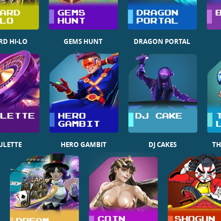
RD HI-LO
GEMS HUNT
DRAGON PORTAL
ULETTE
HERO GAMBIT
DJ CAKES
TH