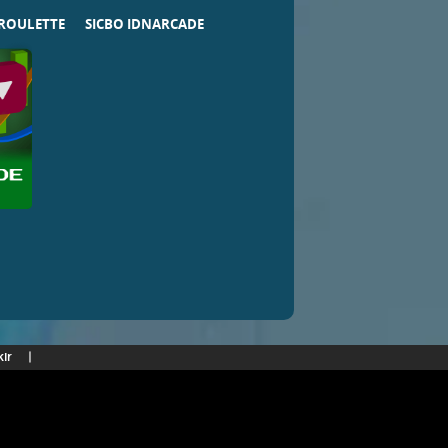
ROULETTE
SICBO IDNARCADE
kir
|