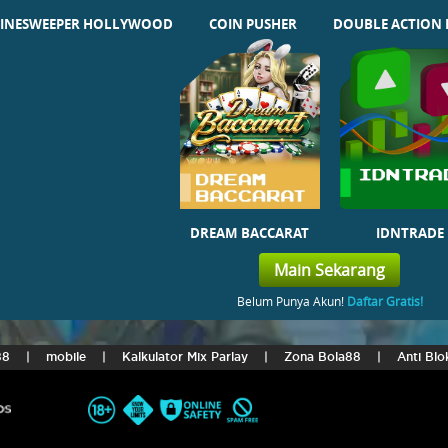
INESWEEPER HOLLYWOOD
COIN PUSHER
DOUBLE ACTION 
DREAM BACCARAT
IDNTRADE
Main Sekarang
Belum Punya Akun!
Daftar Gratis!
88
|
mobile
|
Kalkulator Mix Parlay
|
Zona Bola88
|
Anti Blo