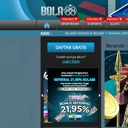
PROMO
PROMO
PROMO
SPORTBOOK
E-SPORTS
SLOTS
NEW :
SELAMAT DATANG DI BOLA88 ^^ MINIMAL DEPOSIT HANYA 10 
Beranda
DAFTAR GRATIS
Sudah punya akun?
Login Disini